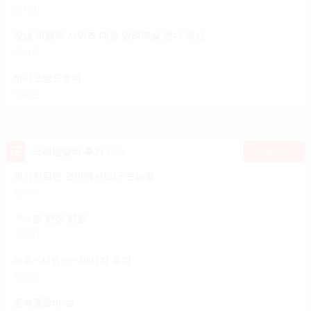
김지미
강남 퍼블릭 사이즈 대강 알려주실 언니 계신가요?
전지윤
비디오방도우미
강미순
노래방알바 후기
(9건)
더보기
개거지같던 건마에서만난 손님썰
김하니
ㅋㅅ방 완전 편함
기민지
어우~ 시원~~~ 마사지 후기
현종오
룸싸롱알바 썰