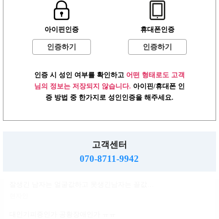
윤곽 성형 할려는데
아이핀인증
휴대폰인증
볼살지흡 심부볼 고민
배수지
인증하기
인증하기
ㄱㅌ가 지금 걱정되는거
인증 시 성인 여부를 확인하고
어떤 형태로도 고객
반현진
님의 정보는 저장되지 않습니다.
아이핀/휴대폰 인
윤진이 닮은거변 룸삘?민삘?
증 방법 중 한가지로 성인인증을 해주세요.
윤진이
대인기피증?인언니계신가여
소민지
고객센터
사실 청순한 스타일인데...
070-8711-9942
신지아
잘생긴 남자는 얼굴값하고 못생긴남자는 꼴값한다
현자인
대인기피증인가 공황장애인가 ㅠㅠ