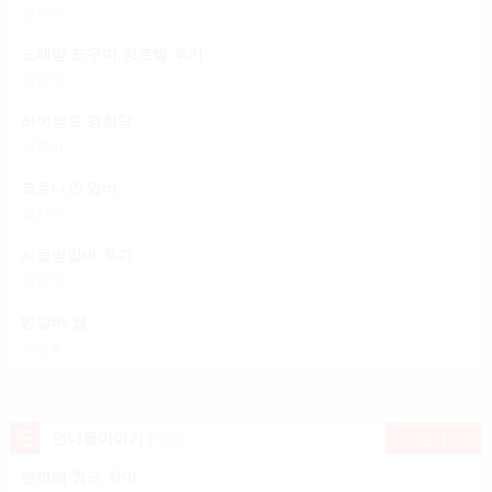
민혁준
노래방 도우미 장르별 후기
조연석
하이쩜오 경험담
이영미
코로나19 알바
박기수
서울밤알바 후기
이인주
밤알바 썰
차은호
언니들이야기
(79건)
더보기
텐까페 쩜오 차이