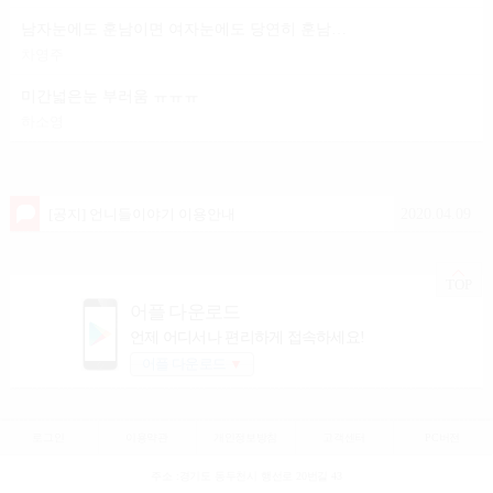
남자눈에도 훈남이면 여자눈에도 당연히 훈남이겟죠?
차영주
미간넓은눈 부러움 ㅠㅠㅠ
하소영
2020.04.09
[공지] 언니들이야기 이용안내
TOP
어플 다운로드
언제 어디서나 편리하게 접속하세요!
어플 다운로드
▼
로그인
이용약관
개인정보방침
고객센터
PC버전
주소 :경기도 동두천시 행선로 20번길 43