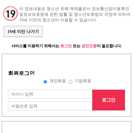
이 정보내용은 청소년 유해 매체물로서 정보통신망이용촉진
및정보보호등에 관한 법률 및 청소년보호법의 규정에 의하여
구인정보
인재정보
커뮤니티
19세 미만의 청소년이 이용할 수 없습니다.
19세 미만 나가기
서비스를 이용하기 위해서는
로그인
또는
성인인증
이 필요합니다.
그랜드형 구인정보
회원로그인
배너형 구인정보
개인회원
기업회원
로그인
리스트형 구인정보
1
2
3
4
5
6
7
8
노래방이야기
(30건)
더보기