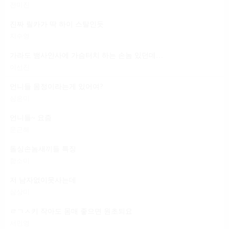
전미진
진짜 릴카가 딱 하이 스탈인듯
지수영
가라도 뱀사안사에 가슴터치 하는 손놈 있던데 일 마냥 편하다는 건
이선진
언니들 몸정이라는게 있어여?
심은미
언니들~ 요즘
문근혜
돌싱손놈새끼들 특징
함소미
저 남자없이못사는데
심상미
ㄹㄱㅅ키 작아도 몸매 좋으면 원초되요
서민영