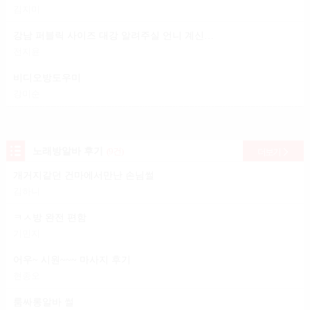
김지미
강남 퍼블릭 사이즈 대강 알려주실 언니 계신가요?
전지윤
비디오방도우미
강미순
노래방알바 후기
(9건)
더보기
개거지같던 건마에서만난 손님썰
김하니
ㅋㅅ방 완전 편함
기민지
어우~ 시원~~~ 마사지 후기
현종오
룸싸롱알바 썰