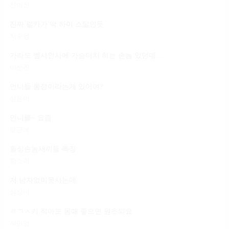
전미진
진짜 릴카가 딱 하이 스탈인듯
지수영
가라도 뱀사안사에 가슴터치 하는 손놈 있던데 일 마냥 편하다는 건
이선진
언니들 몸정이라는게 있어여?
심은미
언니들~ 요즘
문근혜
돌싱손놈새끼들 특징
함소미
저 남자없이못사는데
심상미
ㄹㄱㅅ키 작아도 몸매 좋으면 원초되요
서민영