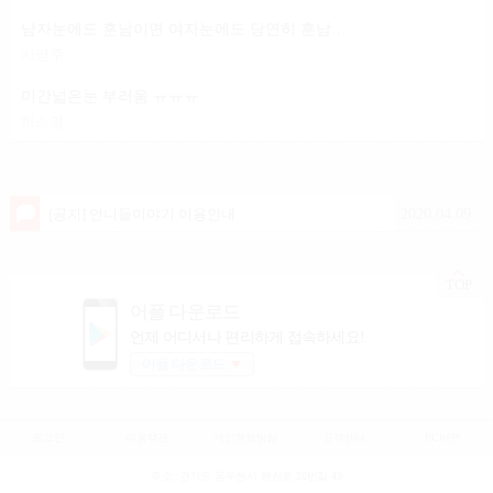
남자눈에도 훈남이면 여자눈에도 당연히 훈남이겟죠?
차영주
미간넓은눈 부러움 ㅠㅠㅠ
하소영
2020.04.09
[공지] 언니들이야기 이용안내
TOP
어플 다운로드
언제 어디서나 편리하게 접속하세요!
어플 다운로드
▼
로그인
이용약관
개인정보방침
고객센터
PC버전
주소 :경기도 동두천시 행선로 20번길 43