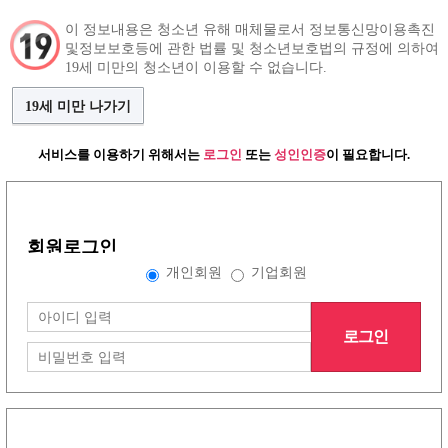
이 정보내용은 청소년 유해 매체물로서 정보통신망이용촉진
및정보보호등에 관한 법률 및 청소년보호법의 규정에 의하여
구인정보
인재정보
커뮤니티
19세 미만의 청소년이 이용할 수 없습니다.
19세 미만 나가기
서비스를 이용하기 위해서는
로그인
또는
성인인증
이 필요합니다.
그랜드형 구인정보
회원로그인
배너형 구인정보
개인회원
기업회원
로그인
리스트형 구인정보
1
2
3
4
5
6
7
8
노래방이야기
(30건)
더보기