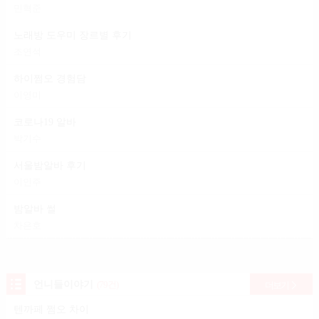
민혁준
노래방 도우미 장르별 후기
조연석
하이쩜오 경험담
이영미
코로나19 알바
박기수
서울밤알바 후기
이인주
밤알바 썰
차은호
언니들이야기
(79건)
더보기
텐까페 쩜오 차이