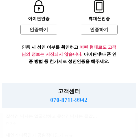
윤곽 성형 할려는데
아이핀인증
휴대폰인증
볼살지흡 심부볼 고민
배수지
인증하기
인증하기
ㄱㅌ가 지금 걱정되는거
인증 시 성인 여부를 확인하고
어떤 형태로도 고객
반현진
님의 정보는 저장되지 않습니다.
아이핀/휴대폰 인
윤진이 닮은거변 룸삘?민삘?
증 방법 중 한가지로 성인인증을 해주세요.
윤진이
대인기피증?인언니계신가여
소민지
고객센터
사실 청순한 스타일인데...
070-8711-9942
신지아
잘생긴 남자는 얼굴값하고 못생긴남자는 꼴값한다
현자인
대인기피증인가 공황장애인가 ㅠㅠ