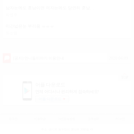
남자눈에도 훈남이면 여자눈에도 당연히 훈남이겟죠?
차영주
미간넓은눈 부러움 ㅠㅠㅠ
하소영
2020.04.09
[공지] 언니들이야기 이용안내
TOP
어플 다운로드
언제 어디서나 편리하게 접속하세요!
어플 다운로드
▼
로그인
이용약관
개인정보방침
고객센터
PC버전
주소 :경기도 동두천시 행선로 20번길 43