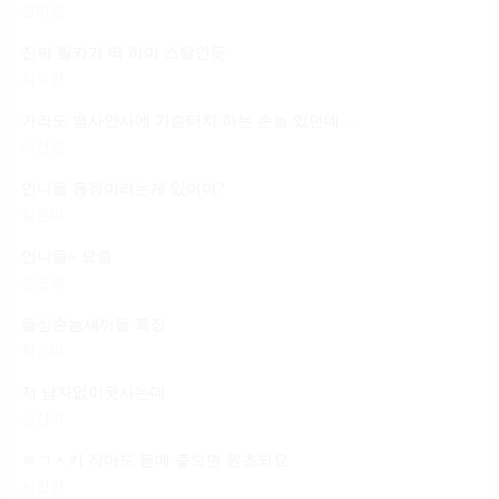
전미진
진짜 릴카가 딱 하이 스탈인듯
지수영
가라도 뱀사안사에 가슴터치 하는 손놈 있던데 일 마냥 편하다는 건
이선진
언니들 몸정이라는게 있어여?
심은미
언니들~ 요즘
문근혜
돌싱손놈새끼들 특징
함소미
저 남자없이못사는데
심상미
ㄹㄱㅅ키 작아도 몸매 좋으면 원초되요
서민영