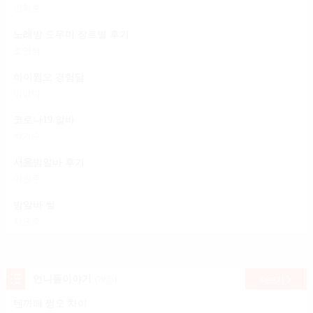
민혁준
노래방 도우미 장르별 후기
조연석
하이쩜오 경험담
이영미
코로나19 알바
박기수
서울밤알바 후기
이인주
밤알바 썰
차은호
언니들이야기
(79건)
더보기
텐까페 쩜오 차이