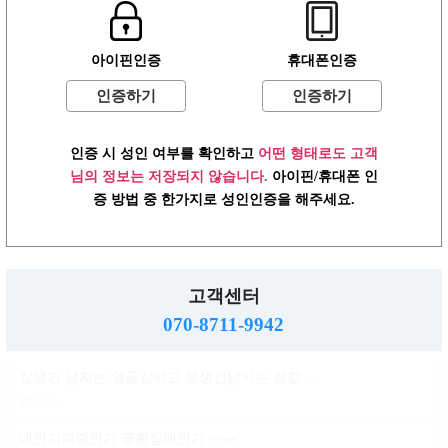
윤곽 성형 할려는데
아이핀인증
휴대폰인증
볼살지흡 심부볼 고민
배수지
인증하기
인증하기
ㄱㅌ가 지금 걱정되는거
인증 시 성인 여부를 확인하고
어떤 형태로도 고객
반현진
님의 정보는 저장되지 않습니다.
아이핀/휴대폰 인
윤진이 닮은거변 룸삘?민삘?
증 방법 중 한가지로 성인인증을 해주세요.
윤진이
대인기피증?인언니계신가여
소민지
고객센터
사실 청순한 스타일인데...
070-8711-9942
신지아
잘생긴 남자는 얼굴값하고 못생긴남자는 꼴값한다
현자인
대인기피증인가 공황장애인가 ㅠㅠ