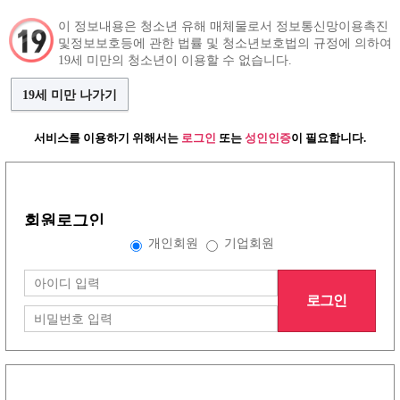
이 정보내용은 청소년 유해 매체물로서 정보통신망이용촉진
및정보보호등에 관한 법률 및 청소년보호법의 규정에 의하여
구인정보
인재정보
커뮤니티
19세 미만의 청소년이 이용할 수 없습니다.
19세 미만 나가기
서비스를 이용하기 위해서는
로그인
또는
성인인증
이 필요합니다.
그랜드형 구인정보
회원로그인
배너형 구인정보
개인회원
기업회원
로그인
리스트형 구인정보
1
2
3
4
5
6
7
8
노래방이야기
(30건)
더보기