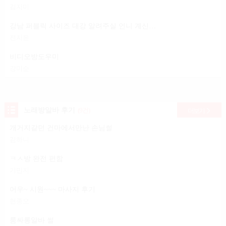
김지미
강남 퍼블릭 사이즈 대강 알려주실 언니 계신가요?
전지윤
비디오방도우미
강미순
노래방알바 후기
(9건)
더보기
개거지같던 건마에서만난 손님썰
김하니
ㅋㅅ방 완전 편함
기민지
어우~ 시원~~~ 마사지 후기
현종오
룸싸롱알바 썰