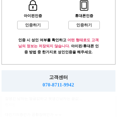
윤곽 성형 할려는데
아이핀인증
휴대폰인증
볼살지흡 심부볼 고민
배수지
인증하기
인증하기
ㄱㅌ가 지금 걱정되는거
인증 시 성인 여부를 확인하고
어떤 형태로도 고객
반현진
님의 정보는 저장되지 않습니다.
아이핀/휴대폰 인
윤진이 닮은거변 룸삘?민삘?
증 방법 중 한가지로 성인인증을 해주세요.
윤진이
대인기피증?인언니계신가여
소민지
고객센터
사실 청순한 스타일인데...
070-8711-9942
신지아
잘생긴 남자는 얼굴값하고 못생긴남자는 꼴값한다
현자인
대인기피증인가 공황장애인가 ㅠㅠ