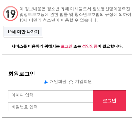
이 정보내용은 청소년 유해 매체물로서 정보통신망이용촉진
및정보보호등에 관한 법률 및 청소년보호법의 규정에 의하여
구인정보
인재정보
커뮤니티
19세 미만의 청소년이 이용할 수 없습니다.
19세 미만 나가기
서비스를 이용하기 위해서는
로그인
또는
성인인증
이 필요합니다.
그랜드형 구인정보
회원로그인
배너형 구인정보
개인회원
기업회원
로그인
리스트형 구인정보
1
2
3
4
5
6
7
8
노래방이야기
(30건)
더보기