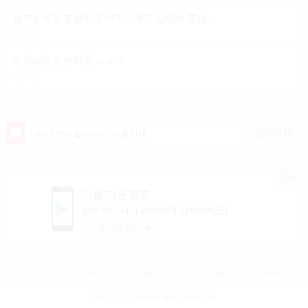
남자눈에도 훈남이면 여자눈에도 당연히 훈남이겟죠?
차영주
미간넓은눈 부러움 ㅠㅠㅠ
하소영
2020.04.09
[공지] 언니들이야기 이용안내
TOP
어플 다운로드
언제 어디서나 편리하게 접속하세요!
어플 다운로드
▼
로그인
이용약관
개인정보방침
고객센터
PC버전
주소 :경기도 동두천시 행선로 20번길 43