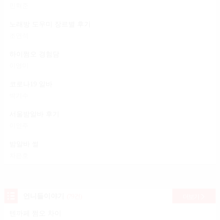
민혁준
노래방 도우미 장르별 후기
조연석
하이쩜오 경험담
이영미
코로나19 알바
박기수
서울밤알바 후기
이인주
밤알바 썰
차은호
언니들이야기
(79건)
더보기
텐까페 쩜오 차이