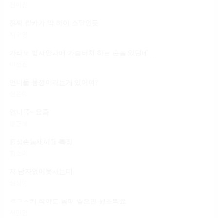
전미진
진짜 릴카가 딱 하이 스탈인듯
지수영
가라도 뱀사안사에 가슴터치 하는 손놈 있던데 일 마냥 편하다는 건
이선진
언니들 몸정이라는게 있어여?
심은미
언니들~ 요즘
문근혜
돌싱손놈새끼들 특징
함소미
저 남자없이못사는데
심상미
ㄹㄱㅅ키 작아도 몸매 좋으면 원초되요
서민영