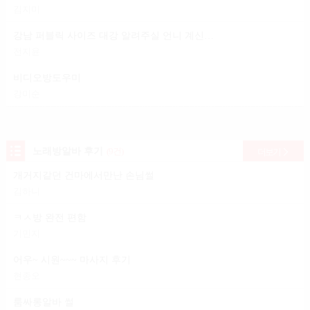
김지미
강남 퍼블릭 사이즈 대강 알려주실 언니 계신가요?
전지윤
비디오방도우미
강미순
노래방알바 후기
(9건)
더보기
개거지같던 건마에서만난 손님썰
김하니
ㅋㅅ방 완전 편함
기민지
어우~ 시원~~~ 마사지 후기
현종오
룸싸롱알바 썰