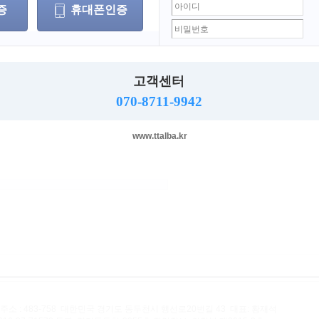
증
휴대폰인증
개인회원
업소회원
고객센터
070-8711-9942
로그인
www.ttalba.kr
 찾기
회원가입
이지-티티알바
)
에 방문하시면
.
 주소 : 483-758 대한민국 경기도 동두천시 행선로20번길 43 대표: 황재석