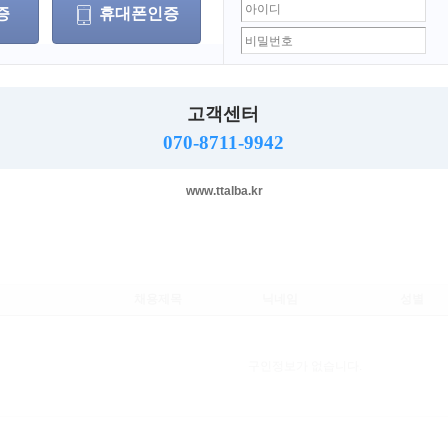
세
무관포함
증
휴대폰인증
무관
남자
여자
고객센터
070-8711-9942
(업직종,근무지역,역세권)
www.ttalba.kr
채용제목
닉네임
성별
구인정보가 없습니다.