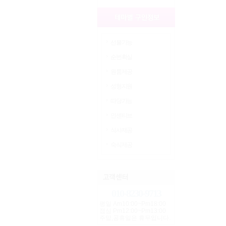
선불가능
순번확실
원룸제공
성형지원
따당가능
인센티브
식사제공
숙식제공
010-8230-9713
평일 Am10:00~Pm18:00
점심 Pm12:00~Pm13:00
주말,공휴일은 휴무입니다.