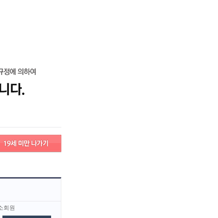
로그인
회원가입
고객센터
서비스안내
고객센터
서비스안내
자알바
노래방 카운터 알바
대구
대전
경남
경북
소회원