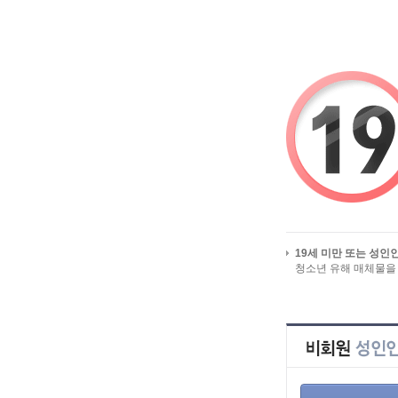
시작페이지로
유흥알바 즐겨찾기
HOME
>
구인정
19세 미만 또는 성인
청소년 유해 매체물을
전체 구인정보
노래방알바
업직종별 구인정보
지역별 구인정보
근무지역
급여별 구인정보
상세검색