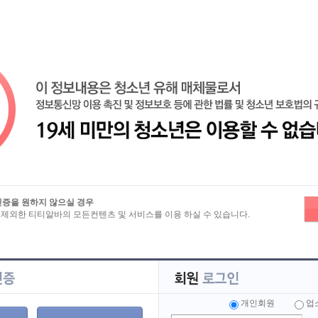
검색
보
>
분류별 구인정보
>
업·직종별 구인정보
인증을 원하지 않으실 경우
 제외한 티티알바의 모든컨텐츠 및 서비스를 이용 하실 수 있습니다.
노래방실장
노래방 정직원
노래방 남
서울
인천
경기
부산
세종
광주
울산
충남
충북
전남
전북
강원
제주
해외
개인회원
업