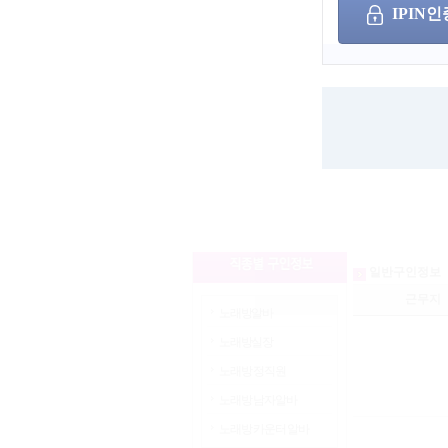
나이
IPIN인
성별
보장제도
서울
인천
경기
부산
세종
광주
검색어
울산
대구
대전
경남
경북
충남
선택된 조건
충북
전남
전북
강원
제주
해외
일반구인정보
근무지
노래방알바
노래방실장
노래방 정직원
노래방 남자알바
노래방 카운터 알바