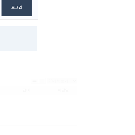
로그인
검색
초기화
급여
마감일