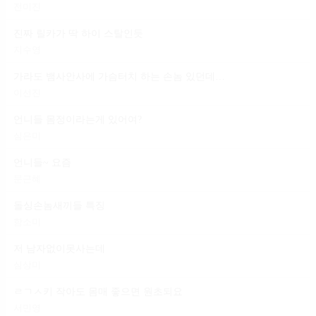
전미진
진짜 릴카가 딱 하이 스탈인듯
지수영
가라도 뱀사안사에 가슴터치 하는 손놈 있던데 일 마냥 편하다는 건
이선진
언니들 몸정이라는게 있어여?
심은미
언니들~ 요즘
문근혜
돌싱손놈새끼들 특징
함소미
저 남자없이못사는데
심상미
ㄹㄱㅅ키 작아도 몸매 좋으면 원초되요
서민영