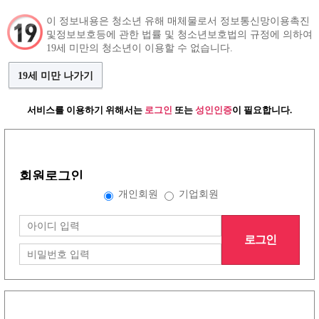
이 정보내용은 청소년 유해 매체물로서 정보통신망이용촉진
및정보보호등에 관한 법률 및 청소년보호법의 규정에 의하여
구인정보
인재정보
커뮤니티
19세 미만의 청소년이 이용할 수 없습니다.
19세 미만 나가기
서비스를 이용하기 위해서는
로그인
또는
성인인증
이 필요합니다.
그랜드형 구인정보
회원로그인
배너형 구인정보
개인회원
기업회원
로그인
리스트형 구인정보
1
2
3
4
5
6
7
8
노래방이야기
(30건)
더보기