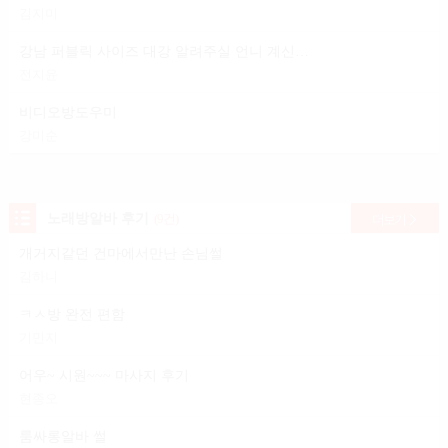
김지미
강남 퍼블릭 사이즈 대강 알려주실 언니 계신가요?
전지윤
비디오방도우미
강미순
노래방알바 후기
(9건)
더보기
개거지같던 건마에서만난 손님썰
김하니
ㅋㅅ방 완전 편함
기민지
어우~ 시원~~~ 마사지 후기
현종오
룸싸롱알바 썰