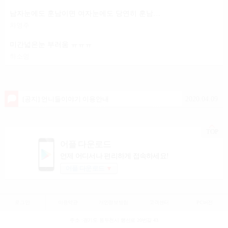
남자눈에도 훈남이면 여자눈에도 당연히 훈남이겟죠?
차영주
미간넓은눈 부러움 ㅠㅠㅠ
하소영
2020.04.09
[공지] 언니들이야기 이용안내
TOP
어플 다운로드
언제 어디서나 편리하게 접속하세요!
어플 다운로드
▼
로그인
이용약관
개인정보방침
고객센터
PC버전
주소 :경기도 동두천시 행선로 20번길 43