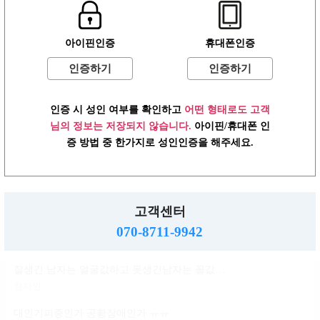
윤곽 성형 할려는데
아이핀인증
휴대폰인증
볼살지흡 심부볼 고민
배수지
인증하기
인증하기
ㄱㅌ가 지금 걱정되는거
인증 시 성인 여부를 확인하고
어떤 형태로도 고객
반현진
님의 정보는 저장되지 않습니다.
아이핀/휴대폰 인
윤진이 닮은거변 룸삘?민삘?
증 방법 중 한가지로 성인인증을 해주세요.
윤진이
대인기피증?인언니계신가여
소민지
고객센터
사실 청순한 스타일인데...
070-8711-9942
신지아
잘생긴 남자는 얼굴값하고 못생긴남자는 꼴값한다
현자인
대인기피증인가 공황장애인가 ㅠㅠ