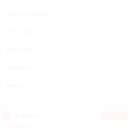
민혁준
노래방 도우미 장르별 후기
조연석
하이쩜오 경험담
이영미
코로나19 알바
박기수
서울밤알바 후기
이인주
밤알바 썰
차은호
언니들이야기
(79건)
더보기
텐까페 쩜오 차이