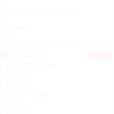
김지미
강남 퍼블릭 사이즈 대강 알려주실 언니 계신가요?
전지윤
비디오방도우미
강미순
노래방알바 후기
(9건)
더보기
개거지같던 건마에서만난 손님썰
김하니
ㅋㅅ방 완전 편함
기민지
어우~ 시원~~~ 마사지 후기
현종오
룸싸롱알바 썰