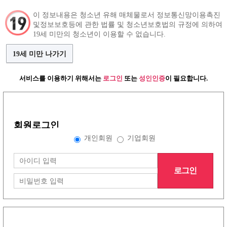
이 정보내용은 청소년 유해 매체물로서 정보통신망이용촉진
및정보보호등에 관한 법률 및 청소년보호법의 규정에 의하여
구인정보
인재정보
커뮤니티
19세 미만의 청소년이 이용할 수 없습니다.
19세 미만 나가기
서비스를 이용하기 위해서는
로그인
또는
성인인증
이 필요합니다.
그랜드형 구인정보
회원로그인
배너형 구인정보
개인회원
기업회원
로그인
리스트형 구인정보
1
2
3
4
5
6
7
8
노래방이야기
(30건)
더보기