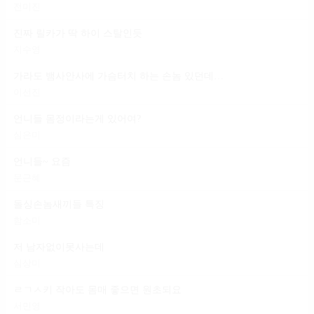
전미진
진짜 릴카가 딱 하이 스탈인듯
지수영
가라도 뱀사안사에 가슴터치 하는 손놈 있던데 일 마냥 편하다는 건
이선진
언니들 몸정이라는게 있어여?
심은미
언니들~ 요즘
문근혜
돌싱손놈새끼들 특징
함소미
저 남자없이못사는데
심상미
ㄹㄱㅅ키 작아도 몸매 좋으면 원초되요
서민영