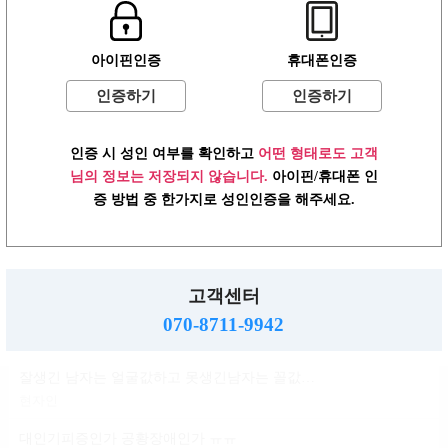
윤곽 성형 할려는데
아이핀인증
휴대폰인증
볼살지흡 심부볼 고민
배수지
인증하기
인증하기
ㄱㅌ가 지금 걱정되는거
인증 시 성인 여부를 확인하고
어떤 형태로도 고객
반현진
님의 정보는 저장되지 않습니다.
아이핀/휴대폰 인
윤진이 닮은거변 룸삘?민삘?
증 방법 중 한가지로 성인인증을 해주세요.
윤진이
대인기피증?인언니계신가여
소민지
고객센터
사실 청순한 스타일인데...
070-8711-9942
신지아
잘생긴 남자는 얼굴값하고 못생긴남자는 꼴값한다
현자인
대인기피증인가 공황장애인가 ㅠㅠ