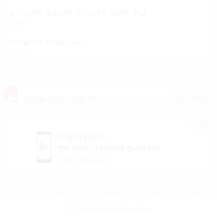
남자눈에도 훈남이면 여자눈에도 당연히 훈남이겟죠?
차영주
미간넓은눈 부러움 ㅠㅠㅠ
하소영
2020.04.09
[공지] 언니들이야기 이용안내
2017.04.03
[공지] 발신번호 사전등록제
TOP
어플 다운로드
언제 어디서나 편리하게 접속하세요!
어플 다운로드
▼
로그인
이용약관
개인정보방침
고객센터
PC버전
주소 :경기도 동두천시 행선로 20번길 43