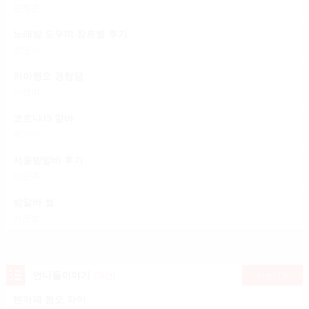
민혁준
노래방 도우미 장르별 후기
조연석
하이쩜오 경험담
이영미
코로나19 알바
박기수
서울밤알바 후기
이인주
밤알바 썰
차은호
언니들이야기
(79건)
더보기
텐까페 쩜오 차이