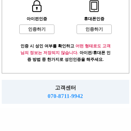
로그인
이용약관
개인정보방침
고객센터
PC버전
주소 :경기도 동두천시 행선로 20번길 43
아이핀인증
휴대폰인증
사업자: 616-37-71572 통판: 제2015-55호
직업정보: 의정부 제2015-8호 메일 :hjs5609@hanmail.net
인증하기
인증하기
☎ 070-8711-9942
밤알바
www.ttalba.kr.
2026.
Copyright
All right reserved.
인증 시 성인 여부를 확인하고
어떤 형태로도 고객
님의 정보는 저장되지 않습니다.
아이핀/휴대폰 인
증 방법 중 한가지로 성인인증을 해주세요.
고객센터
070-8711-9942
TOP