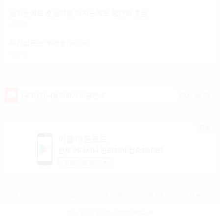
남자눈에도 훈남이면 여자눈에도 당연히 훈남이겟죠?
차영주
미간넓은눈 부러움 ㅠㅠㅠ
하소영
2020.04.09
[공지] 언니들이야기 이용안내
TOP
어플 다운로드
언제 어디서나 편리하게 접속하세요!
어플 다운로드
▼
로그인
이용약관
개인정보방침
고객센터
PC버전
주소 :경기도 동두천시 행선로 20번길 43