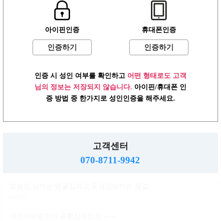
윤곽 성형 할려는데
아이핀인증
휴대폰인증
볼살지흡 심부볼 고민
배수지
인증하기
인증하기
ㄱㅌ가 지금 걱정되는거
인증 시 성인 여부를 확인하고
어떤 형태로도 고객
반현진
님의 정보는 저장되지 않습니다.
아이핀/휴대폰 인
윤진이 닮은거변 룸삘?민삘?
증 방법 중 한가지로 성인인증을 해주세요.
윤진이
대인기피증?인언니계신가여
소민지
고객센터
사실 청순한 스타일인데...
070-8711-9942
신지아
잘생긴 남자는 얼굴값하고 못생긴남자는 꼴값한다
현자인
대인기피증인가 공황장애인가 ㅠㅠ