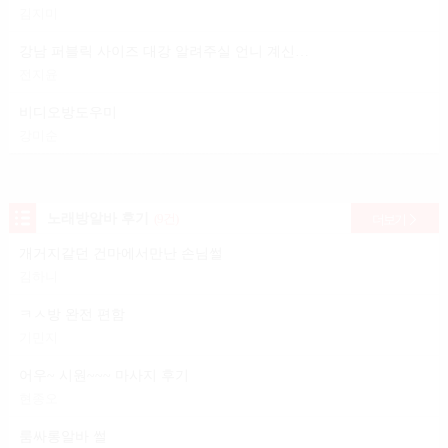
김지미
강남 퍼블릭 사이즈 대강 알려주실 언니 계신가요?
전지윤
비디오방도우미
강미순
노래방알바 후기
(9건)
더보기
개거지같던 건마에서만난 손님썰
김하니
ㅋㅅ방 완전 편함
기민지
어우~ 시원~~~ 마사지 후기
현종오
룸싸롱알바 썰