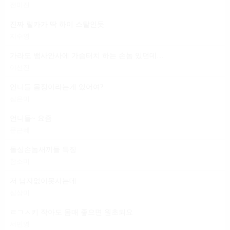
전미진
진짜 릴카가 딱 하이 스탈인듯
지수영
가라도 뱀사안사에 가슴터치 하는 손놈 있던데 일 마냥 편하다는 건
이선진
언니들 몸정이라는게 있어여?
심은미
언니들~ 요즘
문근혜
돌싱손놈새끼들 특징
함소미
저 남자없이못사는데
심상미
ㄹㄱㅅ키 작아도 몸매 좋으면 원초되요
서민영