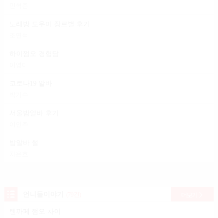
민혁준
노래방 도우미 장르별 후기
조연석
하이쩜오 경험담
이영미
코로나19 알바
박기수
서울밤알바 후기
이인주
밤알바 썰
차은호
언니들이야기
(79건)
더보기
텐까페 쩜오 차이