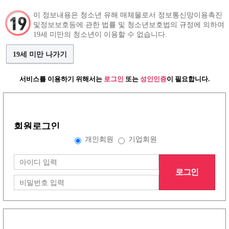
이 정보내용은 청소년 유해 매체물로서 정보통신망이용촉진
및정보보호등에 관한 법률 및 청소년보호법의 규정에 의하여
구인정보
인재정보
커뮤니티
19세 미만의 청소년이 이용할 수 없습니다.
19세 미만 나가기
서비스를 이용하기 위해서는
로그인
또는
성인인증
이 필요합니다.
그랜드형 구인정보
회원로그인
배너형 구인정보
개인회원
기업회원
로그인
리스트형 구인정보
1
2
3
4
5
6
7
8
노래방이야기
(30건)
더보기