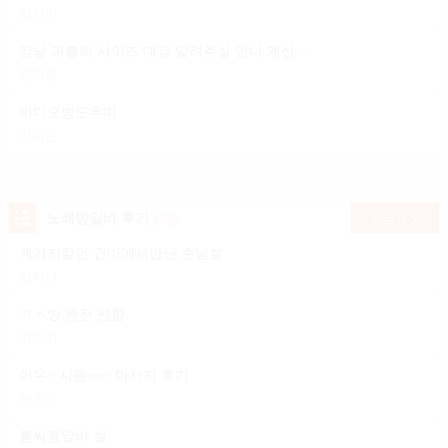
김지미
강남 퍼블릭 사이즈 대강 알려주실 언니 계신가요?
전지윤
비디오방도우미
강미순
노래방알바 후기
(9건)
더보기
개거지같던 건마에서만난 손님썰
김하니
ㅋㅅ방 완전 편함
기민지
어우~ 시원~~~ 마사지 후기
현종오
룸싸롱알바 썰