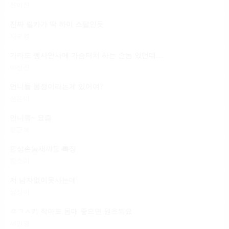
전미진
진짜 릴카가 딱 하이 스탈인듯
지수영
가라도 뱀사안사에 가슴터치 하는 손놈 있던데 일 마냥 편하다는 건
이선진
언니들 몸정이라는게 있어여?
심은미
언니들~ 요즘
문근혜
돌싱손놈새끼들 특징
함소미
저 남자없이못사는데
심상미
ㄹㄱㅅ키 작아도 몸매 좋으면 원초되요
서민영