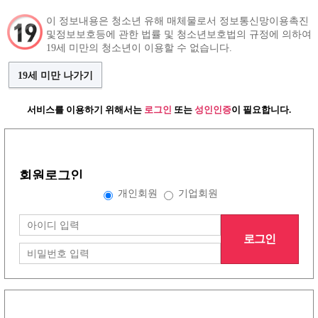
이 정보내용은 청소년 유해 매체물로서 정보통신망이용촉진
및정보보호등에 관한 법률 및 청소년보호법의 규정에 의하여
구인정보
인재정보
커뮤니티
19세 미만의 청소년이 이용할 수 없습니다.
19세 미만 나가기
서비스를 이용하기 위해서는
로그인
또는
성인인증
이 필요합니다.
그랜드형 구인정보
회원로그인
배너형 구인정보
개인회원
기업회원
로그인
리스트형 구인정보
1
2
3
4
5
6
7
8
노래방이야기
(30건)
더보기