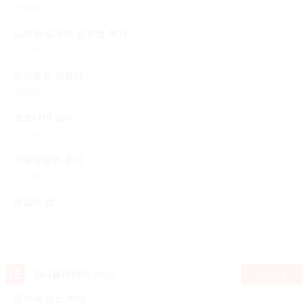
민혁준
노래방 도우미 장르별 후기
조연석
하이쩜오 경험담
이영미
코로나19 알바
박기수
서울밤알바 후기
이인주
밤알바 썰
차은호
언니들이야기
(79건)
더보기
텐까페 쩜오 차이