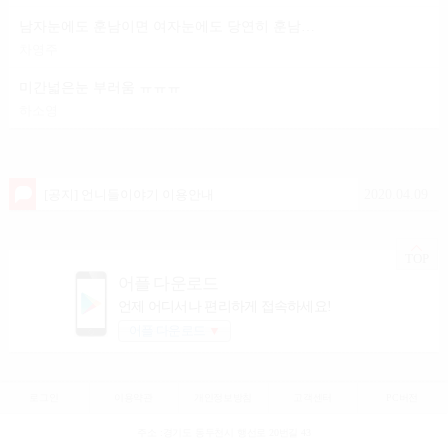
남자눈에도 훈남이면 여자눈에도 당연히 훈남이겟죠?
차영주
미간넓은눈 부러움 ㅠㅠㅠ
하소영
2020.04.09
[공지] 언니들이야기 이용안내
TOP
어플 다운로드
언제 어디서나 편리하게 접속하세요!
어플 다운로드
▼
로그인
이용약관
개인정보방침
고객센터
PC버전
주소 :경기도 동두천시 행선로 20번길 43