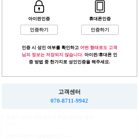
윤곽 성형 할려는데
아이핀인증
휴대폰인증
볼살지흡 심부볼 고민
배수지
인증하기
인증하기
ㄱㅌ가 지금 걱정되는거
인증 시 성인 여부를 확인하고
어떤 형태로도 고객
반현진
님의 정보는 저장되지 않습니다.
아이핀/휴대폰 인
윤진이 닮은거변 룸삘?민삘?
증 방법 중 한가지로 성인인증을 해주세요.
윤진이
대인기피증?인언니계신가여
소민지
고객센터
사실 청순한 스타일인데...
070-8711-9942
신지아
잘생긴 남자는 얼굴값하고 못생긴남자는 꼴값한다
현자인
대인기피증인가 공황장애인가 ㅠㅠ