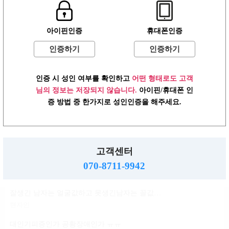
윤곽 성형 할려는데
아이핀인증
휴대폰인증
볼살지흡 심부볼 고민
배수지
인증하기
인증하기
ㄱㅌ가 지금 걱정되는거
인증 시 성인 여부를 확인하고
어떤 형태로도 고객
반현진
님의 정보는 저장되지 않습니다.
아이핀/휴대폰 인
윤진이 닮은거변 룸삘?민삘?
증 방법 중 한가지로 성인인증을 해주세요.
윤진이
대인기피증?인언니계신가여
소민지
고객센터
사실 청순한 스타일인데...
070-8711-9942
신지아
잘생긴 남자는 얼굴값하고 못생긴남자는 꼴값한다
현자인
대인기피증인가 공황장애인가 ㅠㅠ