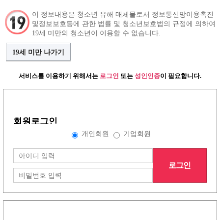
이 정보내용은 청소년 유해 매체물로서 정보통신망이용촉진
및정보보호등에 관한 법률 및 청소년보호법의 규정에 의하여
구인정보
인재정보
커뮤니티
19세 미만의 청소년이 이용할 수 없습니다.
19세 미만 나가기
서비스를 이용하기 위해서는
로그인
또는
성인인증
이 필요합니다.
그랜드형 구인정보
회원로그인
배너형 구인정보
개인회원
기업회원
로그인
리스트형 구인정보
1
2
3
4
5
6
7
8
노래방이야기
(30건)
더보기