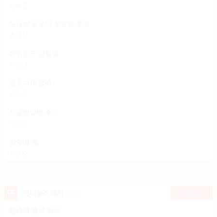
민혁준
노래방 도우미 장르별 후기
조연석
하이쩜오 경험담
이영미
코로나19 알바
박기수
서울밤알바 후기
이인주
밤알바 썰
차은호
언니들이야기
(79건)
더보기
텐까페 쩜오 차이