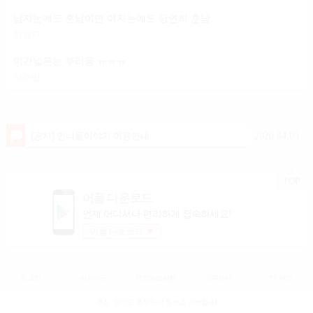
남자눈에도 훈남이면 여자눈에도 당연히 훈남이겟죠?
차영주
미간넓은눈 부러움 ㅠㅠㅠ
하소영
2020.04.09
[공지] 언니들이야기 이용안내
TOP
어플 다운로드
언제 어디서나 편리하게 접속하세요!
어플 다운로드
▼
로그인
이용약관
개인정보방침
고객센터
PC버전
주소 :경기도 동두천시 행선로 20번길 43