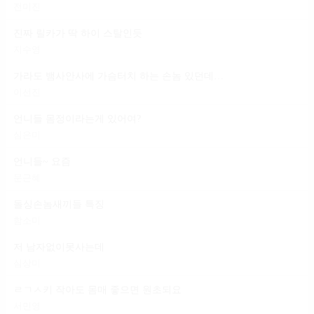
전미진
진짜 릴카가 딱 하이 스탈인듯
지수영
가라도 뱀사안사에 가슴터치 하는 손놈 있던데 일 마냥 편하다는 건
이선진
언니들 몸정이라는게 있어여?
심은미
언니들~ 요즘
문근혜
돌싱손놈새끼들 특징
함소미
저 남자없이못사는데
심상미
ㄹㄱㅅ키 작아도 몸매 좋으면 원초되요
서민영