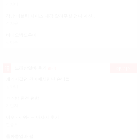
김지미
강남 퍼블릭 사이즈 대강 알려주실 언니 계신가요?
전지윤
비디오방도우미
강미순
노래방알바 후기
(9건)
더보기
개거지같던 건마에서만난 손님썰
김하니
ㅋㅅ방 완전 편함
기민지
어우~ 시원~~~ 마사지 후기
현종오
룸싸롱알바 썰