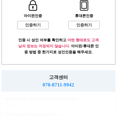
윤곽 성형 할려는데
아이핀인증
휴대폰인증
볼살지흡 심부볼 고민
배수지
인증하기
인증하기
ㄱㅌ가 지금 걱정되는거
인증 시 성인 여부를 확인하고
어떤 형태로도 고객
반현진
님의 정보는 저장되지 않습니다.
아이핀/휴대폰 인
윤진이 닮은거변 룸삘?민삘?
증 방법 중 한가지로 성인인증을 해주세요.
윤진이
대인기피증?인언니계신가여
소민지
고객센터
사실 청순한 스타일인데...
070-8711-9942
신지아
잘생긴 남자는 얼굴값하고 못생긴남자는 꼴값한다
현자인
대인기피증인가 공황장애인가 ㅠㅠ