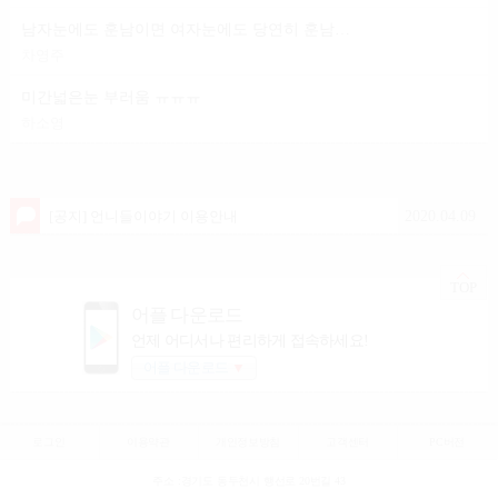
남자눈에도 훈남이면 여자눈에도 당연히 훈남이겟죠?
차영주
미간넓은눈 부러움 ㅠㅠㅠ
하소영
2020.04.09
[공지] 언니들이야기 이용안내
TOP
어플 다운로드
언제 어디서나 편리하게 접속하세요!
어플 다운로드
▼
로그인
이용약관
개인정보방침
고객센터
PC버전
주소 :경기도 동두천시 행선로 20번길 43