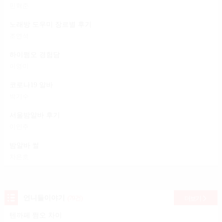
민혁준
노래방 도우미 장르별 후기
조연석
하이쩜오 경험담
이영미
코로나19 알바
박기수
서울밤알바 후기
이인주
밤알바 썰
차은호
언니들이야기
(79건)
더보기
텐까페 쩜오 차이