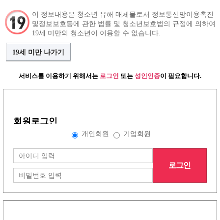
이 정보내용은 청소년 유해 매체물로서 정보통신망이용촉진
및정보보호등에 관한 법률 및 청소년보호법의 규정에 의하여
구인정보
인재정보
커뮤니티
19세 미만의 청소년이 이용할 수 없습니다.
19세 미만 나가기
서비스를 이용하기 위해서는
로그인
또는
성인인증
이 필요합니다.
그랜드형 구인정보
회원로그인
배너형 구인정보
개인회원
기업회원
로그인
리스트형 구인정보
1
2
3
4
5
6
7
8
노래방이야기
(30건)
더보기