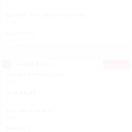
김지미
강남 퍼블릭 사이즈 대강 알려주실 언니 계신가요?
전지윤
비디오방도우미
강미순
노래방알바 후기
(9건)
더보기
개거지같던 건마에서만난 손님썰
김하니
ㅋㅅ방 완전 편함
기민지
어우~ 시원~~~ 마사지 후기
현종오
룸싸롱알바 썰