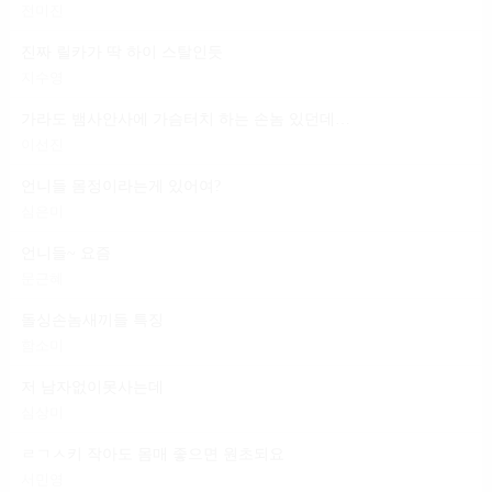
전미진
진짜 릴카가 딱 하이 스탈인듯
지수영
가라도 뱀사안사에 가슴터치 하는 손놈 있던데 일 마냥 편하다는 건
이선진
언니들 몸정이라는게 있어여?
심은미
언니들~ 요즘
문근혜
돌싱손놈새끼들 특징
함소미
저 남자없이못사는데
심상미
ㄹㄱㅅ키 작아도 몸매 좋으면 원초되요
서민영