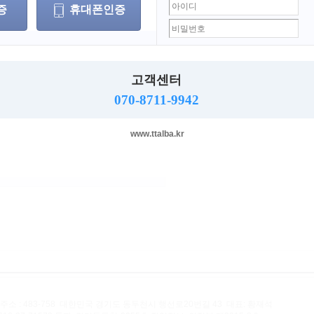
증
휴대폰인증
개인회원
업소회원
고객센터
070-8711-9942
로그인
www.ttalba.kr
 찾기
회원가입
이지-티티알바
)
에 방문하시면
.
 주소 : 483-758 대한민국 경기도 동두천시 행선로20번길 43 대표: 황재석