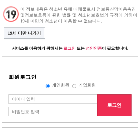
이 정보내용은 청소년 유해 매체물로서 정보통신망이용촉진
및정보보호등에 관한 법률 및 청소년보호법의 규정에 의하여
구인정보
인재정보
커뮤니티
19세 미만의 청소년이 이용할 수 없습니다.
19세 미만 나가기
서비스를 이용하기 위해서는
로그인
또는
성인인증
이 필요합니다.
그랜드형 구인정보
회원로그인
배너형 구인정보
개인회원
기업회원
로그인
리스트형 구인정보
1
2
3
4
5
6
7
8
노래방이야기
(30건)
더보기