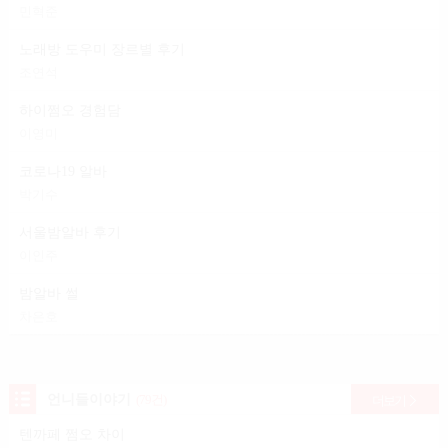
민혁준
노래방 도우미 장르별 후기
조연석
하이쩜오 경험담
이영미
코로나19 알바
박기수
서울밤알바 후기
이인주
밤알바 썰
차은호
언니들이야기
(79건)
더보기
텐까페 쩜오 차이