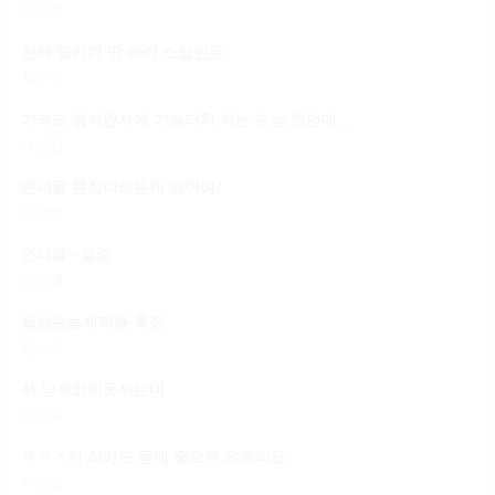
전미진
진짜 릴카가 딱 하이 스탈인듯
지수영
가라도 뱀사안사에 가슴터치 하는 손놈 있던데 일 마냥 편하다는 건
이선진
언니들 몸정이라는게 있어여?
심은미
언니들~ 요즘
문근혜
돌싱손놈새끼들 특징
함소미
저 남자없이못사는데
심상미
ㄹㄱㅅ키 작아도 몸매 좋으면 원초되요
서민영