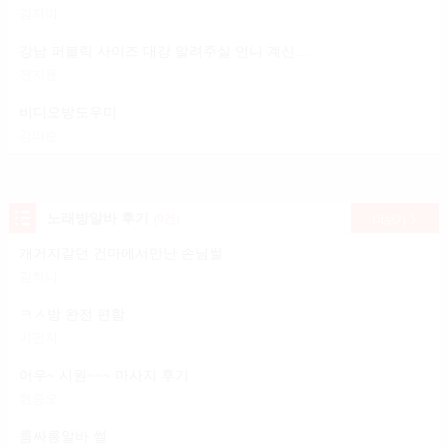
김지미
강남 퍼블릭 사이즈 대강 알려주실 언니 계신가요?
전지윤
비디오방도우미
강미순
노래방알바 후기
(9건)
더보기
개거지같던 건마에서만난 손님썰
김하니
ㅋㅅ방 완전 편함
기민지
어우~ 시원~~~ 마사지 후기
현종오
룸싸롱알바 썰