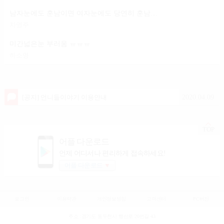
남자눈에도 훈남이면 여자눈에도 당연히 훈남이겟죠?
차영주
미간넓은눈 부러움 ㅠㅠㅠ
하소영
2020.04.09
[공지] 언니들이야기 이용안내
TOP
어플 다운로드
언제 어디서나 편리하게 접속하세요!
어플 다운로드
▼
로그인
이용약관
개인정보방침
고객센터
PC버전
주소 :경기도 동두천시 행선로 20번길 43