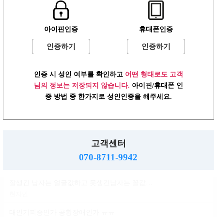
윤곽 성형 할려는데
아이핀인증
휴대폰인증
볼살지흡 심부볼 고민
배수지
인증하기
인증하기
ㄱㅌ가 지금 걱정되는거
인증 시 성인 여부를 확인하고
어떤 형태로도 고객
반현진
님의 정보는 저장되지 않습니다.
아이핀/휴대폰 인
윤진이 닮은거변 룸삘?민삘?
증 방법 중 한가지로 성인인증을 해주세요.
윤진이
대인기피증?인언니계신가여
소민지
고객센터
사실 청순한 스타일인데...
070-8711-9942
신지아
잘생긴 남자는 얼굴값하고 못생긴남자는 꼴값한다
현자인
대인기피증인가 공황장애인가 ㅠㅠ