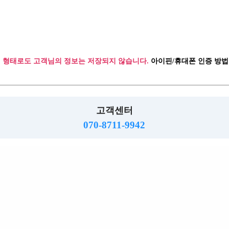
개인정보방침
주소 :경기도 동두천시 행선로 20번길 43
사업자: 616-37-71572 통판: 제2015-55호
직업정보: 의정부 제2015-8호 메일 :hjs5609@hanmail.net
☎ 070-8711-9942
 형태로도 고객님의 정보는 저장되지 않습니다.
아이핀/휴대폰 인증 방법
밤알바
www.ttalba.kr.
2026.
Copyright
All right reserved.
고객센터
070-8711-9942