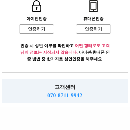
로그인
이용약관
개인정보방침
고객센터
PC버전
주소 :경기도 동두천시 행선로 20번길 43
아이핀인증
휴대폰인증
사업자: 616-37-71572 통판: 제2015-55호
직업정보: 의정부 제2015-8호 메일 :hjs5609@hanmail.net
인증하기
인증하기
☎ 070-8711-9942
밤알바
www.ttalba.kr.
2026.
Copyright
All right reserved.
인증 시 성인 여부를 확인하고
어떤 형태로도 고객
님의 정보는 저장되지 않습니다.
아이핀/휴대폰 인
증 방법 중 한가지로 성인인증을 해주세요.
고객센터
070-8711-9942
TOP