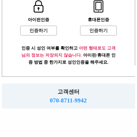
로그인
이용약관
개인정보방침
고객센터
PC버전
주소 :경기도 동두천시 행선로 20번길 43
아이핀인증
휴대폰인증
사업자: 616-37-71572 통판: 제2015-55호
직업정보: 의정부 제2015-8호 메일 :hjs5609@hanmail.net
인증하기
인증하기
☎ 070-8711-9942
밤알바
www.ttalba.kr.
2026.
Copyright
All right reserved.
인증 시 성인 여부를 확인하고
어떤 형태로도 고객
님의 정보는 저장되지 않습니다.
아이핀/휴대폰 인
증 방법 중 한가지로 성인인증을 해주세요.
고객센터
070-8711-9942
TOP