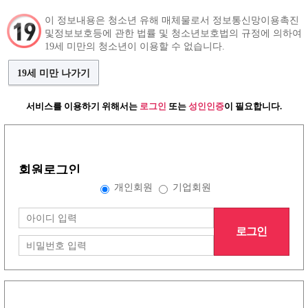
이 정보내용은 청소년 유해 매체물로서 정보통신망이용촉진
및정보보호등에 관한 법률 및 청소년보호법의 규정에 의하여
구인정보
인재정보
커뮤니티
19세 미만의 청소년이 이용할 수 없습니다.
19세 미만 나가기
서비스를 이용하기 위해서는
로그인
또는
성인인증
이 필요합니다.
언니들이야기
(79건)
댓글쓰기
돌싱손놈새끼들 특징
조회수:2705
함소미
회원로그인
개인회원
기업회원
왜 돌싱인지 알고도 남겠음.
십분만 대화해봐도 기빨림....
로그인
로진짓좀 그만...........
목록보기
삭제
수정