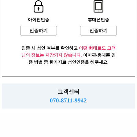
글작성
아이핀인증
휴대폰인증
로그인
이용약관
개인정보방침
고객센터
PC버전
인증하기
인증하기
주소 :경기도 동두천시 행선로 20번길 43
사업자: 616-37-71572 통판: 제2015-55호
직업정보: 의정부 제2015-8호 메일 :hjs5609@hanmail.net
인증 시 성인 여부를 확인하고
어떤 형태로도 고객
☎ 070-8711-9942
님의 정보는 저장되지 않습니다.
아이핀/휴대폰 인
밤알바
증 방법 중 한가지로 성인인증을 해주세요.
www.ttalba.kr.
2026.
Copyright
All right reserved.
고객센터
070-8711-9942
TOP