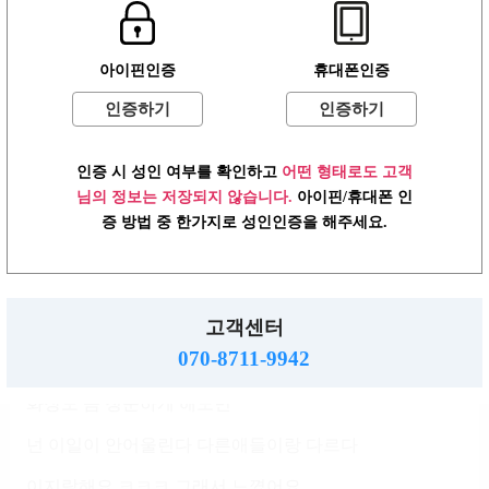
화려하고 약간 성형티 나는데도
아이핀인증
휴대폰인증
오히려 아이돌상 대학생느낌
인증하기
인증하기
화류일 안할거 같은 상큼상 이어도 민삘
걍 성형을 많이 할수록 룸삘상되고
인증 시 성인 여부를 확인하고
어떤 형태로도 고객
밋밋한 이목구비일수록 민삘에 가까워서 글치
님의 정보는 저장되지 않습니다.
아이핀/휴대폰 인
증 방법 중 한가지로 성인인증을 해주세요.
걍 밤일할거처럼 보이냐 안보이냐 차이같음
저 화장진하게하고 짙은색입으면
밤일 오래 했냐고 하는데
고객센터
070-8711-9942
아이보리~ 베이지 계열 청순하게 입고
화장도 쫌 청순하게 해노면
넌 이일이 안어울린다 다른애들이랑 다르다
이지랄해요 ㅋㅋㅋ 그래서 느꼈어요