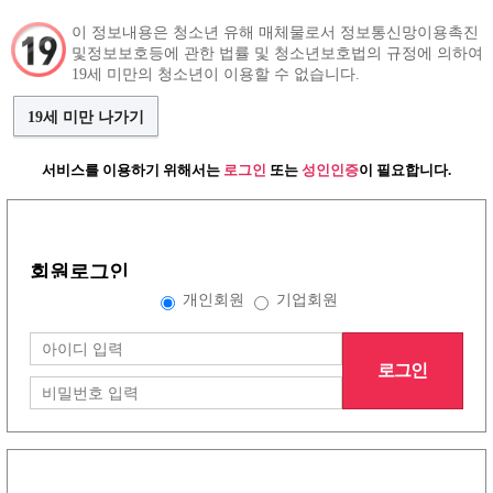
이 정보내용은 청소년 유해 매체물로서 정보통신망이용촉진
및정보보호등에 관한 법률 및 청소년보호법의 규정에 의하여
구인정보
인재정보
커뮤니티
19세 미만의 청소년이 이용할 수 없습니다.
19세 미만 나가기
서비스를 이용하기 위해서는
로그인
또는
성인인증
이 필요합니다.
노래방이야기
(30건)
댓글쓰기
민삘 룸삘 차이는 이거 아니에요??
조회수:1644
이진형
회원로그인
개인회원
기업회원
단순히 성형티가 나고 화려하냐
밋밋하고 수수하냐 차이가 아니라
로그인
무쌍에 수수하게 생겨도
뼈마름+빠순이느낌나는 스탈링이거나
누가 봐도 밤일할거 같다는 삘이 나면 룸삘