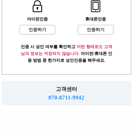
로그인
이용약관
개인정보방침
고객센터
PC버전
주소 :경기도 동두천시 행선로 20번길 43
아이핀인증
사업자: 616-37-71572 통판: 제2015-55호
휴대폰인증
직업정보: 의정부 제2015-8호 메일 :hjs5609@hanmail.net
인증하기
인증하기
☎ 070-8711-9942
밤알바
www.ttalba.kr.
2026.
Copyright
All right reserved.
인증 시 성인 여부를 확인하고
어떤 형태로도 고객
님의 정보는 저장되지 않습니다.
아이핀/휴대폰 인
증 방법 중 한가지로 성인인증을 해주세요.
고객센터
070-8711-9942
TOP