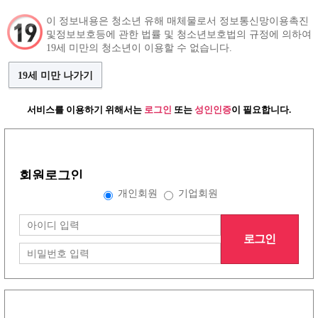
이 정보내용은 청소년 유해 매체물로서 정보통신망이용촉진
및정보보호등에 관한 법률 및 청소년보호법의 규정에 의하여
구인정보
인재정보
커뮤니티
19세 미만의 청소년이 이용할 수 없습니다.
19세 미만 나가기
서비스를 이용하기 위해서는
로그인
또는
성인인증
이 필요합니다.
언니들이야기
(79건)
댓글쓰기
사랑해요 어피치
조회수:750
유지영
회원로그인
개인회원
기업회원
어피치 너무좋아!
로그인
목록보기
삭제
수정
글작성