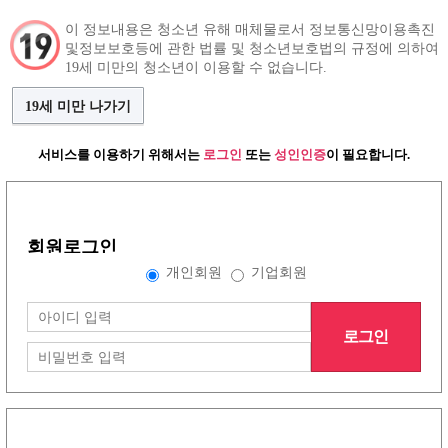
이 정보내용은 청소년 유해 매체물로서 정보통신망이용촉진
및정보보호등에 관한 법률 및 청소년보호법의 규정에 의하여
구인정보
인재정보
커뮤니티
19세 미만의 청소년이 이용할 수 없습니다.
19세 미만 나가기
서비스를 이용하기 위해서는
로그인
또는
성인인증
이 필요합니다.
언니들이야기
(79건)
댓글쓰기
혼자있을때 습관적으로 가슴 만지는언니계세요??
조회수:612
나영순
회원로그인
개인회원
기업회원
혼자 내 가슴 내가 만져요 혼자 티비보다
나도 모르게 그냥 주물주물 왜그러는걸까요 ㅡㅡ ㅅㅂ..
로그인
남친 있을땐 안만지고요...
아 물론 남친빼곤 상종을 안함
목록보기
삭제
수정