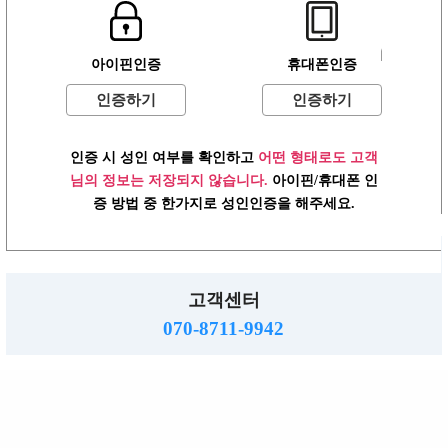
글작성
아이핀인증
휴대폰인증
로그인
이용약관
개인정보방침
고객센터
PC버전
인증하기
인증하기
주소 :경기도 동두천시 행선로 20번길 43
사업자: 616-37-71572 통판: 제2015-55호
직업정보: 의정부 제2015-8호 메일 :hjs5609@hanmail.net
인증 시 성인 여부를 확인하고
어떤 형태로도 고객
☎ 070-8711-9942
님의 정보는 저장되지 않습니다.
아이핀/휴대폰 인
밤알바
증 방법 중 한가지로 성인인증을 해주세요.
www.ttalba.kr.
2026.
Copyright
All right reserved.
고객센터
070-8711-9942
TOP