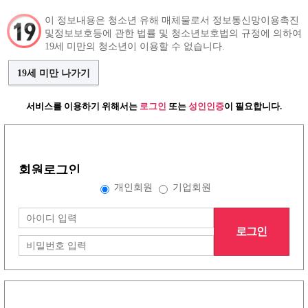
이 정보내용은 청소년 유해 매체물로서 정보통신망이용촉진
및정보보호등에 관한 법률 및 청소년보호법의 규정에 의하여
구인정보
인재정보
커뮤니티
19세 미만의 청소년이 이용할 수 없습니다.
19세 미만 나가기
서비스를 이용하기 위해서는
로그인
또는
성인인증
이 필요합니다.
언니들이야기
(79건)
댓글쓰기
조회수:
회원로그인
개인회원
기업회원
목록보기
삭제
수정
글작성
로그인
로그인
이용약관
개인정보방침
고객센터
PC버전
주소 :경기도 동두천시 행선로 20번길 43