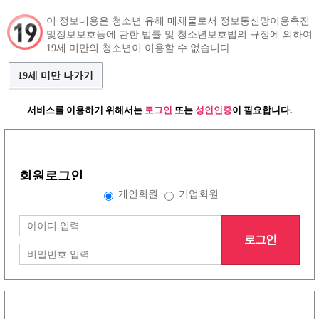
이 정보내용은 청소년 유해 매체물로서 정보통신망이용촉진
및정보보호등에 관한 법률 및 청소년보호법의 규정에 의하여
구인정보
인재정보
커뮤니티
19세 미만의 청소년이 이용할 수 없습니다.
19세 미만 나가기
서비스를 이용하기 위해서는
로그인
또는
성인인증
이 필요합니다.
언니들이야기
(79건)
댓글쓰기
조회수:
회원로그인
개인회원
기업회원
목록보기
삭제
수정
글작성
로그인
로그인
이용약관
개인정보방침
고객센터
PC버전
주소 :경기도 동두천시 행선로 20번길 43