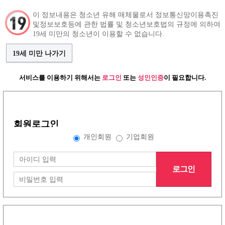
이 정보내용은 청소년 유해 매체물로서 정보통신망이용촉진
및정보보호등에 관한 법률 및 청소년보호법의 규정에 의하여
구인정보
인재정보
커뮤니티
19세 미만의 청소년이 이용할 수 없습니다.
19세 미만 나가기
서비스를 이용하기 위해서는
로그인
또는
성인인증
이 필요합니다.
그랜드형 구인정보
회원로그인
배너형 구인정보
개인회원
기업회원
로그인
리스트형 구인정보
1
2
3
4
5
6
7
8
노래방이야기
(30건)
더보기