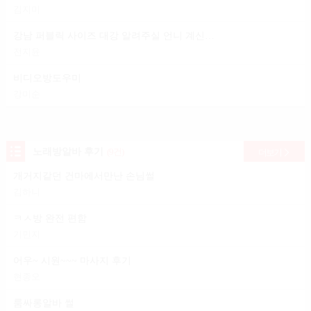
김지미
강남 퍼블릭 사이즈 대강 알려주실 언니 계신가요?
전지윤
비디오방도우미
강미순
노래방알바 후기
(9건)
더보기
개거지같던 건마에서만난 손님썰
김하니
ㅋㅅ방 완전 편함
기민지
어우~ 시원~~~ 마사지 후기
현종오
룸싸롱알바 썰