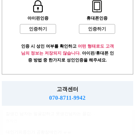
윤곽 성형 할려는데
아이핀인증
휴대폰인증
볼살지흡 심부볼 고민
배수지
인증하기
인증하기
ㄱㅌ가 지금 걱정되는거
인증 시 성인 여부를 확인하고
어떤 형태로도 고객
반현진
님의 정보는 저장되지 않습니다.
아이핀/휴대폰 인
윤진이 닮은거변 룸삘?민삘?
증 방법 중 한가지로 성인인증을 해주세요.
윤진이
대인기피증?인언니계신가여
소민지
고객센터
사실 청순한 스타일인데...
070-8711-9942
신지아
잘생긴 남자는 얼굴값하고 못생긴남자는 꼴값한다
현자인
대인기피증인가 공황장애인가 ㅠㅠ