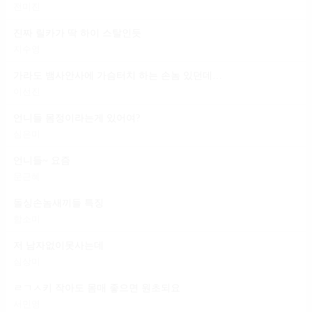
전미진
진짜 릴카가 딱 하이 스탈인듯
지수영
가라도 뱀사안사에 가슴터치 하는 손놈 있던데 일 마냥 편하다는 건
이선진
언니들 몸정이라는게 있어여?
심은미
언니들~ 요즘
문근혜
돌싱손놈새끼들 특징
함소미
저 남자없이못사는데
심상미
ㄹㄱㅅ키 작아도 몸매 좋으면 원초되요
서민영