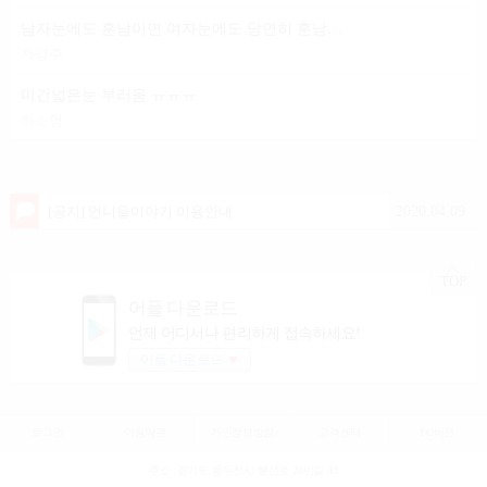
남자눈에도 훈남이면 여자눈에도 당연히 훈남이겟죠?
차영주
미간넓은눈 부러움 ㅠㅠㅠ
하소영
2020.04.09
[공지] 언니들이야기 이용안내
TOP
어플 다운로드
언제 어디서나 편리하게 접속하세요!
어플 다운로드
▼
로그인
이용약관
개인정보방침
고객센터
PC버전
주소 :경기도 동두천시 행선로 20번길 43