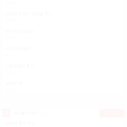
민혁준
노래방 도우미 장르별 후기
조연석
하이쩜오 경험담
이영미
코로나19 알바
박기수
서울밤알바 후기
이인주
밤알바 썰
차은호
언니들이야기
(79건)
더보기
텐까페 쩜오 차이