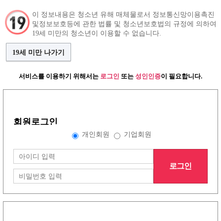
이 정보내용은 청소년 유해 매체물로서 정보통신망이용촉진
및정보보호등에 관한 법률 및 청소년보호법의 규정에 의하여
구인정보
인재정보
커뮤니티
19세 미만의 청소년이 이용할 수 없습니다.
19세 미만 나가기
서비스를 이용하기 위해서는
로그인
또는
성인인증
이 필요합니다.
그랜드형 구인정보
회원로그인
배너형 구인정보
개인회원
기업회원
로그인
리스트형 구인정보
1
2
3
4
5
6
7
8
노래방이야기
(30건)
더보기