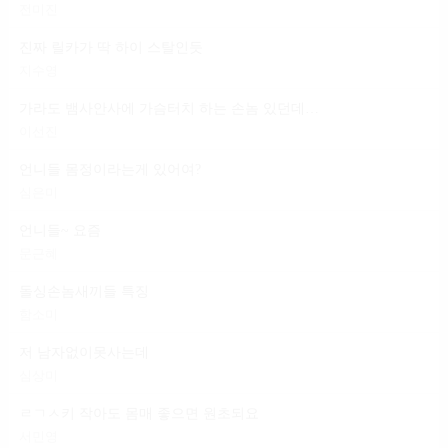
전미진
진짜 릴카가 딱 하이 스탈인듯
지수영
가라도 뱀사안사에 가슴터치 하는 손놈 있던데 일 마냥 편하다는 건
이선진
언니들 몸정이라는게 있어여?
심은미
언니들~ 요즘
문근혜
돌싱손놈새끼들 특징
함소미
저 남자없이못사는데
심상미
ㄹㄱㅅ키 작아도 몸매 좋으면 원초되요
서민영