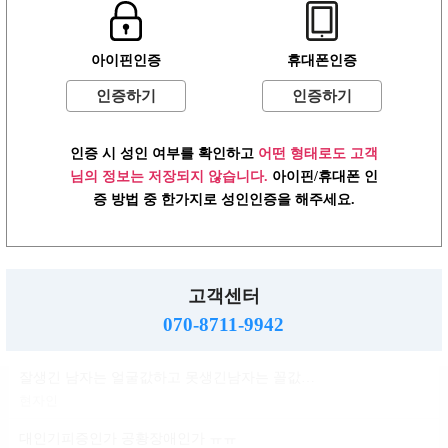
윤곽 성형 할려는데
아이핀인증
휴대폰인증
볼살지흡 심부볼 고민
배수지
인증하기
인증하기
ㄱㅌ가 지금 걱정되는거
인증 시 성인 여부를 확인하고
어떤 형태로도 고객
반현진
님의 정보는 저장되지 않습니다.
아이핀/휴대폰 인
윤진이 닮은거변 룸삘?민삘?
증 방법 중 한가지로 성인인증을 해주세요.
윤진이
대인기피증?인언니계신가여
소민지
고객센터
사실 청순한 스타일인데...
070-8711-9942
신지아
잘생긴 남자는 얼굴값하고 못생긴남자는 꼴값한다
현자인
대인기피증인가 공황장애인가 ㅠㅠ