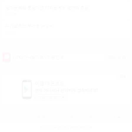
남자눈에도 훈남이면 여자눈에도 당연히 훈남이겟죠?
차영주
미간넓은눈 부러움 ㅠㅠㅠ
하소영
2020.04.09
[공지] 언니들이야기 이용안내
TOP
어플 다운로드
언제 어디서나 편리하게 접속하세요!
어플 다운로드
▼
로그인
이용약관
개인정보방침
고객센터
PC버전
주소 :경기도 동두천시 행선로 20번길 43