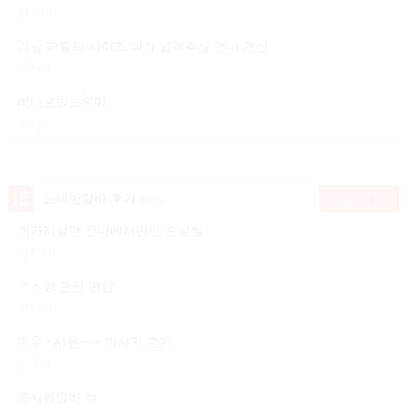
김지미
강남 퍼블릭 사이즈 대강 알려주실 언니 계신가요?
전지윤
비디오방도우미
강미순
노래방알바 후기
(9건)
더보기
개거지같던 건마에서만난 손님썰
김하니
ㅋㅅ방 완전 편함
기민지
어우~ 시원~~~ 마사지 후기
현종오
룸싸롱알바 썰