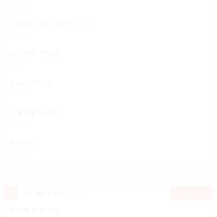
민혁준
노래방 도우미 장르별 후기
조연석
하이쩜오 경험담
이영미
코로나19 알바
박기수
서울밤알바 후기
이인주
밤알바 썰
차은호
언니들이야기
(79건)
더보기
텐까페 쩜오 차이