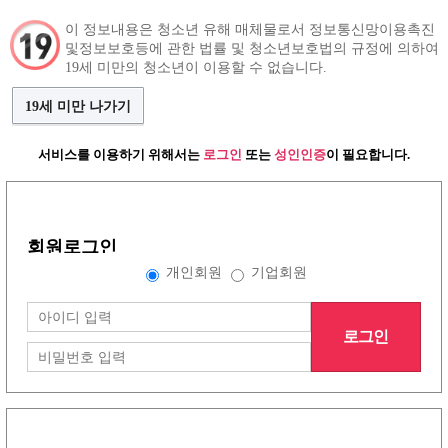
이 정보내용은 청소년 유해 매체물로서 정보통신망이용촉진
및정보보호등에 관한 법률 및 청소년보호법의 규정에 의하여
구인정보
인재정보
커뮤니티
19세 미만의 청소년이 이용할 수 없습니다.
19세 미만 나가기
서비스를 이용하기 위해서는
로그인
또는
성인인증
이 필요합니다.
그랜드형 구인정보
회원로그인
배너형 구인정보
개인회원
기업회원
로그인
리스트형 구인정보
1
2
3
4
5
6
7
8
노래방이야기
(30건)
더보기