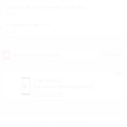
남자눈에도 훈남이면 여자눈에도 당연히 훈남이겟죠?
차영주
미간넓은눈 부러움 ㅠㅠㅠ
하소영
2020.04.09
[공지] 언니들이야기 이용안내
TOP
어플 다운로드
언제 어디서나 편리하게 접속하세요!
어플 다운로드
▼
로그인
이용약관
개인정보방침
고객센터
PC버전
주소 :경기도 동두천시 행선로 20번길 43