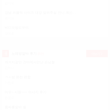
김지미
강남 퍼블릭 사이즈 대강 알려주실 언니 계신가요?
전지윤
비디오방도우미
강미순
노래방알바 후기
(9건)
더보기
개거지같던 건마에서만난 손님썰
김하니
ㅋㅅ방 완전 편함
기민지
어우~ 시원~~~ 마사지 후기
현종오
룸싸롱알바 썰