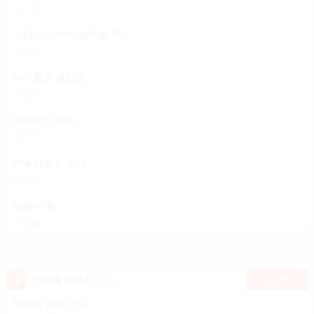
민혁준
노래방 도우미 장르별 후기
조연석
하이쩜오 경험담
이영미
코로나19 알바
박기수
서울밤알바 후기
이인주
밤알바 썰
차은호
언니들이야기
(79건)
더보기
텐까페 쩜오 차이