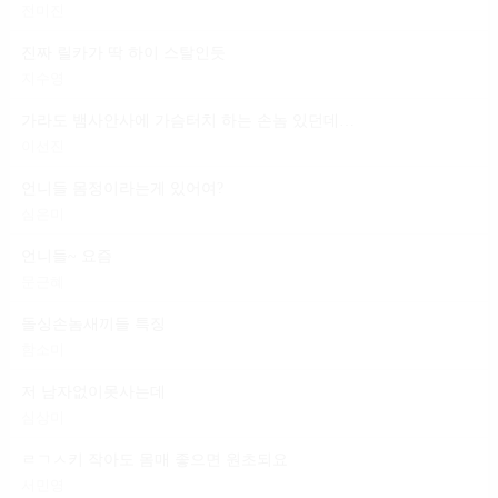
전미진
진짜 릴카가 딱 하이 스탈인듯
지수영
가라도 뱀사안사에 가슴터치 하는 손놈 있던데 일 마냥 편하다는 건
이선진
언니들 몸정이라는게 있어여?
심은미
언니들~ 요즘
문근혜
돌싱손놈새끼들 특징
함소미
저 남자없이못사는데
심상미
ㄹㄱㅅ키 작아도 몸매 좋으면 원초되요
서민영