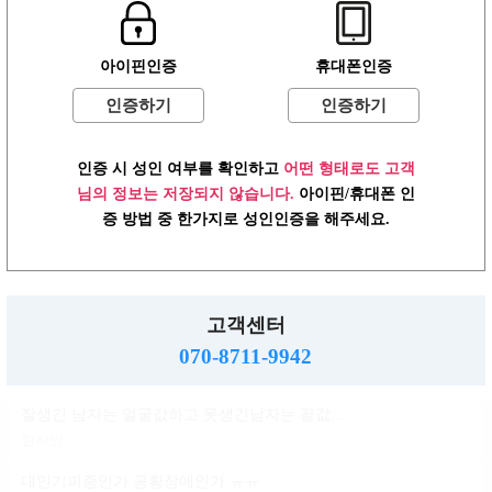
윤곽 성형 할려는데
아이핀인증
휴대폰인증
볼살지흡 심부볼 고민
배수지
인증하기
인증하기
ㄱㅌ가 지금 걱정되는거
인증 시 성인 여부를 확인하고
어떤 형태로도 고객
반현진
님의 정보는 저장되지 않습니다.
아이핀/휴대폰 인
윤진이 닮은거변 룸삘?민삘?
증 방법 중 한가지로 성인인증을 해주세요.
윤진이
대인기피증?인언니계신가여
소민지
고객센터
사실 청순한 스타일인데...
070-8711-9942
신지아
잘생긴 남자는 얼굴값하고 못생긴남자는 꼴값한다
현자인
대인기피증인가 공황장애인가 ㅠㅠ